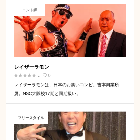
コント師
レイザーラモン





0
-

レイザーラモンは、日本のお笑いコンビ。吉本興業所
属。NSC大阪校17期と同期扱い。
フリースタイル