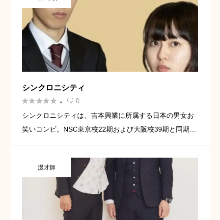
シンクロニシティ





0
-

シンクロニシティは、吉本興業に所属する日本の男女お
笑いコンビ。NSC東京校22期および大阪校39期と同期扱
い。2023年3月までフリーで活動していた。
漫才師