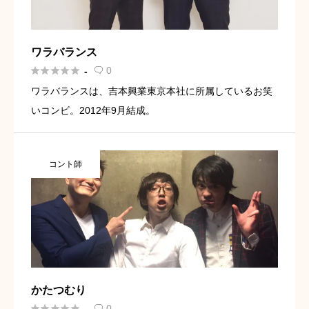
ワラバランス





0
-

ワラバランスは、吉本興業東京本社に所属しているお笑
いコンビ。2012年9月結成。
コント師
かたつむり





0
