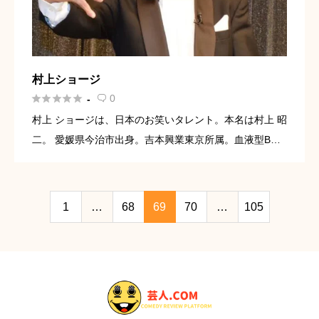
村上ショージ





0
-

村上 ショージは、日本のお笑いタレント。本名は村上 昭
二。 愛媛県今治市出身。吉本興業東京所属。血液型B
型、身長164cm。すべり芸を得意とする。村上ジョージ
は誤記。
1
…
68
69
70
…
105