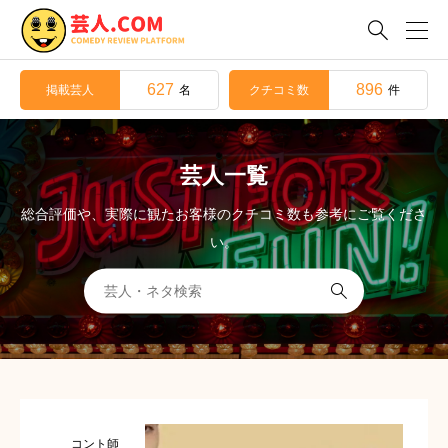

627
896
掲載芸人
クチコミ数
名
件
芸人一覧
総合評価や、実際に観たお客様のクチコミ数も参考にご覧くださ
い。

コント師