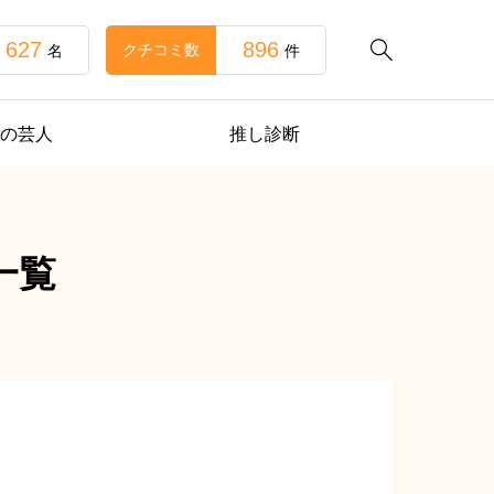
627
896

クチコミ数
名
件
の芸人
推し診断
一覧